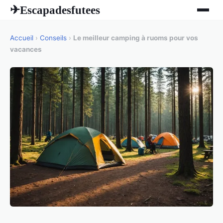
Escapadesfutees
✈
Accueil
›
Conseils
›
Le meilleur camping à ruoms pour vos
vacances